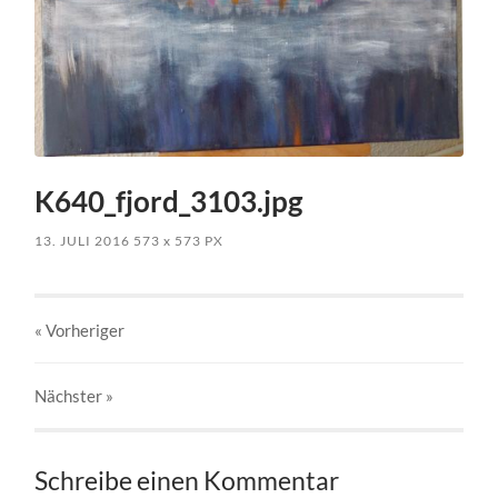
K640_fjord_3103.jpg
13. JULI 2016
573
x
573 PX
« Vorheriger
Nächster
»
Schreibe einen Kommentar