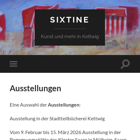
SIXTINE
Kunst und mehr in Kettwig
Suchfe
Mobile-
ein-/a
Menü
ein-/ausblenden
Ausstellungen
Eine Auswahl der
Ausstellungen
:
Ausstellung in der Stadtteilbücherei Kettwig
Vom 9. Februar bis 15. März 2026 Ausstellung in der
Begegnungsstätte des Kloster Saarn in Mülheim-Saarn