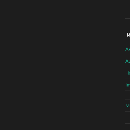
I
Ak
Au
H
I
Ma