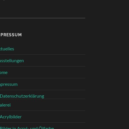
MPRESSUM
tuelles
sstellungen
ome
mpressum
Datenschutzerklärung
lerei
Acrylbilder
Bilder in Acryl- und Ölfarbe