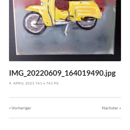
IMG_20220609_164019490.jpg
9. APRIL 2023
761
x
761 PX
« Vorheriger
Nächster
»